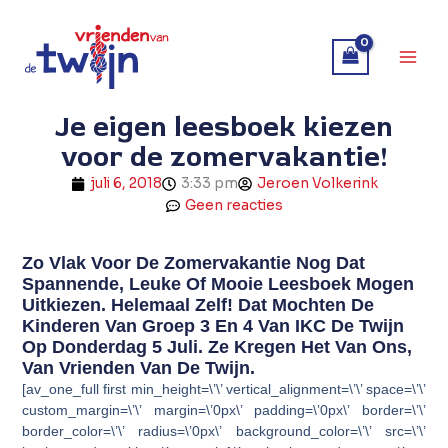
Ga
naar
de
inhoud
Je eigen leesboek kiezen
voor de zomervakantie!
juli 6, 2018
3:33 pm
Jeroen Volkerink
Geen reacties
Zo Vlak Voor De Zomervakantie Nog Dat
Spannende, Leuke Of Mooie Leesboek Mogen
Uitkiezen. Helemaal Zelf! Dat Mochten De
Kinderen Van Groep 3 En 4 Van IKC De Twijn
Op Donderdag 5 Juli. Ze Kregen Het Van Ons,
Van Vrienden Van De Twijn.
[av_one_full first min_height=\’\’ vertical_alignment=\’\’ space=\’\’
custom_margin=\’\’ margin=\’0px\’ padding=\’0px\’ border=\’\’
border_color=\’\’ radius=\’0px\’ background_color=\’\’ src=\’\’