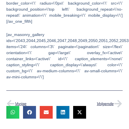
border_color=\’\’ radius=\’0px\’ background_color=\’\’ src=\’\’
background_position=\’top left\’ background_repeat=\’no-
repeat\’ animation=\’\’ mobile_breaking=\’\’ mobile_display=\’\’]
[/av_one_fifth]
[av_masonry_gallery
ids=\’2043,2044,2045,2046,2047,2048,2049,2050,2051,2052,2053
items=\’24\’ columns=\’3\’ paginate=\’pagination\’ size=\’flex\’
orientation=\’\’ gap=\’large\’ overlay_fx=\’active\’
container_links=\’active\’ id=\’\’ caption_elements=\’none\’
caption_styling=\’\’ caption_display=\’always\’ color=\’\’
custom_bg=\’\’ av-medium-columns=\’\’ av-small-columns=\’\’
av-mini-columns=\’\’]
Vorige
Vo
Vorige
Volgende