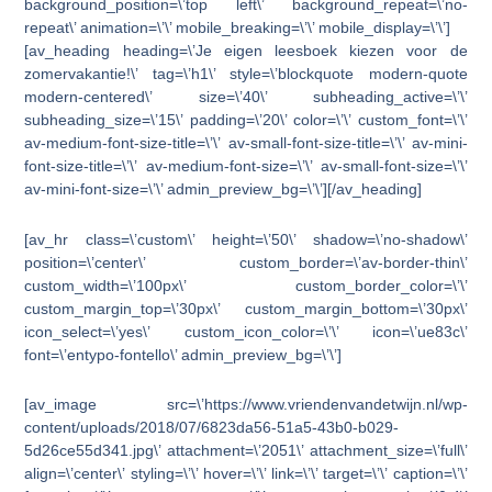
background_position=\’top left\’ background_repeat=\’no-
repeat\’ animation=\’\’ mobile_breaking=\’\’ mobile_display=\’\’]
[av_heading heading=\’Je eigen leesboek kiezen voor de
zomervakantie!\’ tag=\’h1\’ style=\’blockquote modern-quote
modern-centered\’ size=\’40\’ subheading_active=\’\’
subheading_size=\’15\’ padding=\’20\’ color=\’\’ custom_font=\’\’
av-medium-font-size-title=\’\’ av-small-font-size-title=\’\’ av-mini-
font-size-title=\’\’ av-medium-font-size=\’\’ av-small-font-size=\’\’
av-mini-font-size=\’\’ admin_preview_bg=\’\’][/av_heading]
[av_hr class=\’custom\’ height=\’50\’ shadow=\’no-shadow\’
position=\’center\’ custom_border=\’av-border-thin\’
custom_width=\’100px\’ custom_border_color=\’\’
custom_margin_top=\’30px\’ custom_margin_bottom=\’30px\’
icon_select=\’yes\’ custom_icon_color=\’\’ icon=\’ue83c\’
font=\’entypo-fontello\’ admin_preview_bg=\’\’]
[av_image src=\’https://www.vriendenvandetwijn.nl/wp-
content/uploads/2018/07/6823da56-51a5-43b0-b029-
5d26ce55d341.jpg\’ attachment=\’2051\’ attachment_size=\’full\’
align=\’center\’ styling=\’\’ hover=\’\’ link=\’\’ target=\’\’ caption=\’\’