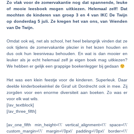
Zo vlak voor de zomervakantie nog dat spannende, leuke
of mooie leesboek mogen uitkiezen. Helemaal zelf! Dat
mochten de kinderen van groep 3 en 4 van IKC De Twijn
op donderdag 5 juli. Ze kregen het van ons, van Vrienden
van De Twijn.
Omdat ook wij, net als school, het heel belangrijk vinden dat ze
ook tijdens de zomervakantie plezier in het lezen houden en
dus ook hun leesniveau behouden. En wat is dan mooier en
leuker als je echt helemaal zelf je eigen boek mag uitkiezen?
We hebben er gelijk een grappige boekenlegger bij gedaan
Het was een klein feestje voor de kinderen. Superleuk. Daar
deelde kinderboekwinkel de Giraf uit Dordrecht ook in mee. Zij
zorgden voor een enorme diversiteit aan boeken. Zo was er
voor elk wat wils.
[/av_textblock]
[/av_three_fifth]
[av_one_fifth min_height=\’\’ vertical_alignment=\’\’ space=\’\’
custom_margin=\’\’ margin=\’0px\’ padding=\’0px\’ border=\’\’