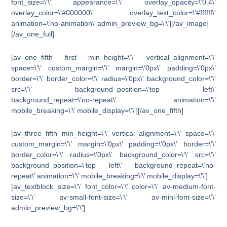
font_size=\’\’ appearance=\’\’ overlay_opacity=\’0.4\’
overlay_color=\’#000000\’ overlay_text_color=\’#ffffff\’
animation=\’no-animation\’ admin_preview_bg=\’\’][/av_image]
[/av_one_full]
[av_one_fifth first min_height=\’\’ vertical_alignment=\’\’
space=\’\’ custom_margin=\’\’ margin=\’0px\’ padding=\’0px\’
border=\’\’ border_color=\’\’ radius=\’0px\’ background_color=\’\’
src=\’\’ background_position=\’top left\’
background_repeat=\’no-repeat\’ animation=\’\’
mobile_breaking=\’\’ mobile_display=\’\’][/av_one_fifth]
[av_three_fifth min_height=\’\’ vertical_alignment=\’\’ space=\’\’
custom_margin=\’\’ margin=\’0px\’ padding=\’0px\’ border=\’\’
border_color=\’\’ radius=\’0px\’ background_color=\’\’ src=\’\’
background_position=\’top left\’ background_repeat=\’no-
repeat\’ animation=\’\’ mobile_breaking=\’\’ mobile_display=\’\’]
[av_textblock size=\’\’ font_color=\’\’ color=\’\’ av-medium-font-
size=\’\’ av-small-font-size=\’\’ av-mini-font-size=\’\’
admin_preview_bg=\’\’]