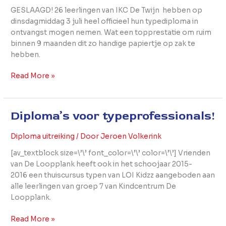
GESLAAGD! 26 leerlingen van IKC De Twijn hebben op
dinsdagmiddag 3 juli heel officieel hun typediploma in
ontvangst mogen nemen. Wat een topprestatie om ruim
binnen 9 maanden dit zo handige papiertje op zak te
hebben.
Read More »
Diploma’s voor typeprofessionals!
Diploma’s
voor
typeprofessionals!
Diploma uitreiking
/ Door
Jeroen Volkerink
[av_textblock size=\’\’ font_color=\’\’ color=\’\’] Vrienden
van De Loopplank heeft ook in het schoojaar 2015-
2016 een thuiscursus typen van LOI Kidzz aangeboden aan
alle leerlingen van groep 7 van Kindcentrum De
Loopplank.
Read More »