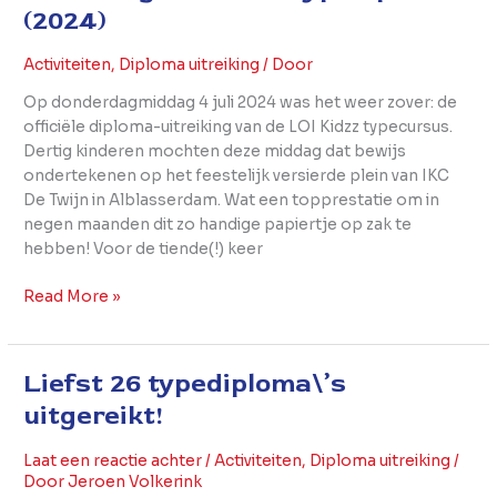
(2024)
Activiteiten
,
Diploma uitreiking
/ Door
Op donderdagmiddag 4 juli 2024 was het weer zover: de
officiële diploma-uitreiking van de LOI Kidzz typecursus.
Dertig kinderen mochten deze middag dat bewijs
ondertekenen op het feestelijk versierde plein van IKC
De Twijn in Alblasserdam. Wat een topprestatie om in
negen maanden dit zo handige papiertje op zak te
hebben! Voor de tiende(!) keer
Read More »
Liefst 26 typediploma\’s
Liefst
26
uitgereikt!
typediploma\’s
uitgereikt!
Laat een reactie achter
/
Activiteiten
,
Diploma uitreiking
/
Door
Jeroen Volkerink