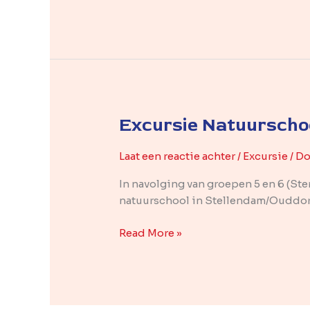
Excursie Natuurscho
Excursie
Natuurschool
Stellendam
Laat een reactie achter
/
Excursie
/ D
In navolging van groepen 5 en 6 (St
natuurschool in Stellendam/Ouddorp 
Read More »