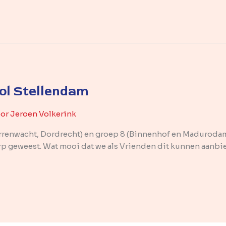
ol Stellendam
oor
Jeroen Volkerink
errenwacht, Dordrecht) en groep 8 (Binnenhof en Madurodam)
geweest. Wat mooi dat we als Vrienden dit kunnen aanbiede