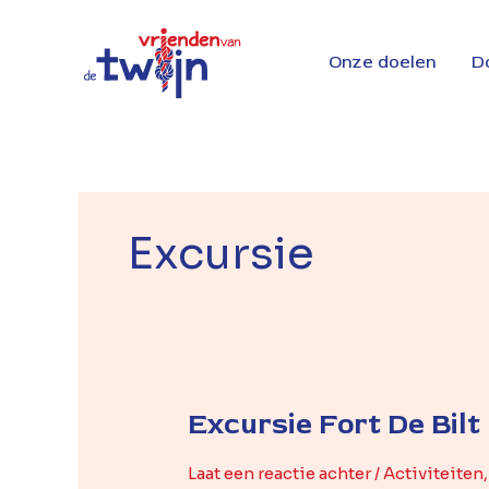
Ga
naar
Onze doelen
D
de
inhoud
Excursie
Excursie Fort De Bilt
Excursie
Fort
De
Laat een reactie achter
/
Activiteiten