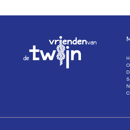
H
O
D
S
N
C