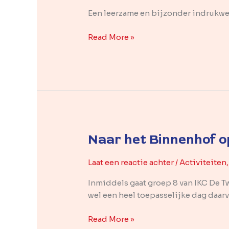
Bilt
Een leerzame en bijzonder indrukwek
Read More »
Naar het Binnenhof o
Naar
het
Binnenhof
Laat een reactie achter
/
Activiteiten
op
Inmiddels gaat groep 8 van IKC De Tw
21
wel een heel toepasselijke dag daarv
maart
2018
Read More »